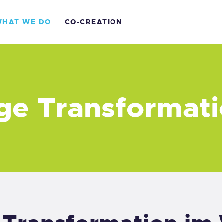
OME
HAT WE DO
CO-CREATION
BOUT US
ge Transformat
HAT WE DO
O-CREATION