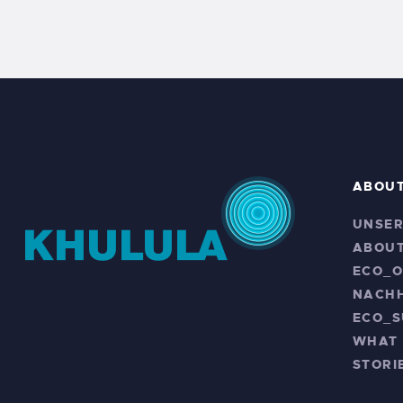
ABOU
UNSER
ABOUT
ECO_O
NACHH
ECO_
WHAT
STORI