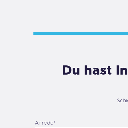
Du hast I
Schi
Anrede*