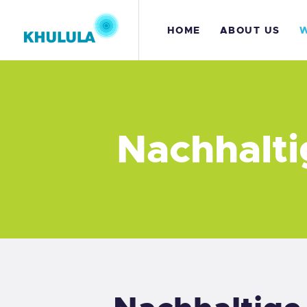
H
HOME
ABOUT US
W
A
Nachhalti
W
C