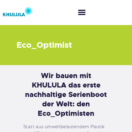
Eco_Optimist
HOME
ABOUT US
Wir bauen mit
WHAT WE DO
KHULULA das erste
nachhaltige Serienboot
CO-CREATION
der Welt: den
Eco_Optimisten
Statt aus umweltbelastendem Plastik